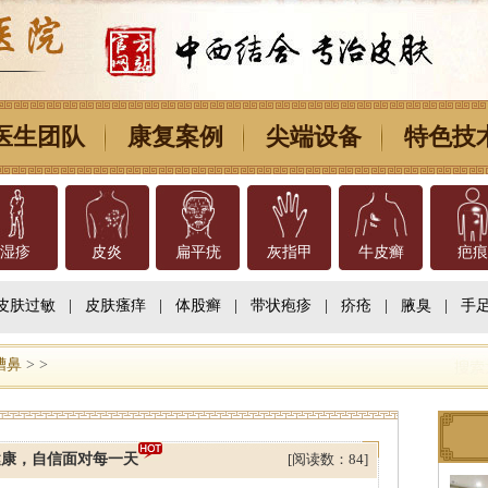
医生团队
康复案例
尖端设备
特色技
湿疹
皮炎
扁平疣
灰指甲
牛皮癣
疤痕
皮肤过敏
|
皮肤瘙痒
|
体股癣
|
带状疱疹
|
疥疮
|
腋臭
|
手
糟鼻
> >
健康，自信面对每一天
[阅读数：84]