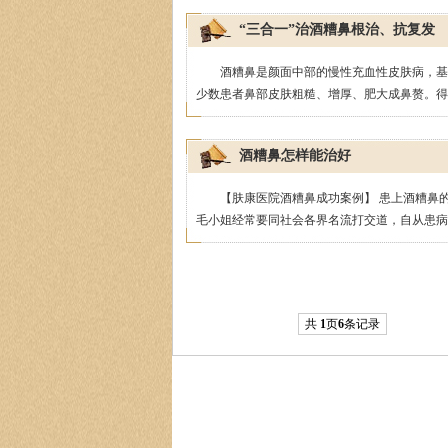
“三合一”治酒糟鼻根治、抗复发
酒糟鼻是颜面中部的慢性充血性皮肤病，基
少数患者鼻部皮肤粗糙、增厚、肥大成鼻赘。得了
酒糟鼻怎样能治好
【肤康医院酒糟鼻成功案例】 患上酒糟鼻的
毛小姐经常要同社会各界名流打交道，自从患病之
共
1
页
6
条记录