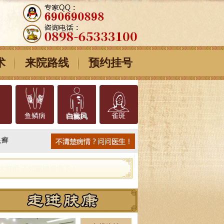
术
来院路线
预约挂号
鱼鳞病
白癜风
雀斑
足癣