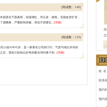
[阅读数：148]
本损害在于面鼻部，弥漫潮红，伴丘疹，脓疱，毛细血管扩张，
酒糟鼻，严重影响容貌，再也不想要红...
[详细]
擅
过
[阅读数：119]
毛小姐今年41岁，是一家著名公司的CEO。气质与地位并存的
后，朋友们纷纷以好奇的眼光询问鼻子的...
[详细]
姓 名
联系
预约
预约