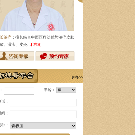
长治疗
：擅长结合中西医疗法优势治疗皮肤
敏、湿疹、皮炎…
[详细]
更多>>
：
年龄：
电话：
时间：
病种：