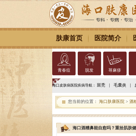
肤康首页
医院简介
青春痘
脱发
荨麻疹
斑秃
|
毛囊炎
|
海口皮肤病医院疾病导航：
您当前的位置：
海口肤康医院
>
酒
海口酒糟鼻能自愈吗？重拾肌肤