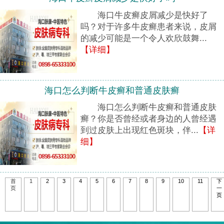
海口牛皮癣皮屑减少是快好了
吗？对于许多牛皮癣患者来说，皮屑
的减少可能是一个令人欢欣鼓舞...
【详细】
海口怎么判断牛皮癣和普通皮肤癣
海口怎么判断牛皮癣和普通皮肤
癣？你是否曾经或者身边的人曾经遇
到过皮肤上出现红色斑块，伴...
【详
细】
首
1
2
3
4
5
6
7
8
9
10
11
下
页
一
页