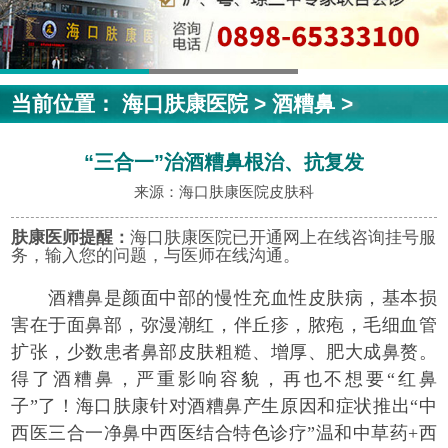
当前位置：
海口肤康医院
>
酒糟鼻
>
“三合一”治酒糟鼻根治、抗复发
来源：海口肤康医院皮肤科
肤康医师提醒：
海口肤康医院已开通网上在线咨询挂号服
务，输入您的问题，与医师在线沟通。
酒糟鼻是颜面中部的慢性充血性皮肤病，基本损
害在于面鼻部，弥漫潮红，伴丘疹，脓疱，毛细血管
扩张，少数患者鼻部皮肤粗糙、增厚、肥大成鼻赘。
得了酒糟鼻，严重影响容貌，再也不想要“红鼻
子”了！海口肤康针对酒糟鼻产生原因和症状推出“中
西医三合一净鼻中西医结合特色诊疗”温和中草药+西