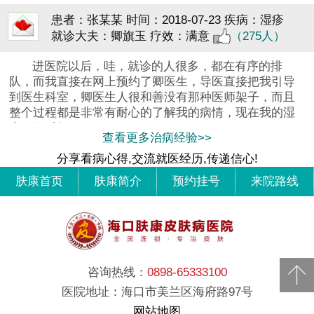
患者：张某某
时间：2018-07-23
疾病：湿疹
就诊大夫：卿旗玉
疗效：满意
（275人）
进医院以后，哇，就诊的人很多，都在有序的排
队，而我直接在网上预约了卿医生，导医直接把我引导
到医生科室，卿医生人很和善没有那种医师架子，而且
整个过程都是非常有耐心的了解我的病情，现在我的湿
疹不再反复
查看更多治病经验>>
分享看病心得,交流就医经历,传递信心!
肤康首页
肤康简介
预约挂号
来院路线
咨询热线：
0898-65333100
医院地址：海口市美兰区海府路97号
网站地图