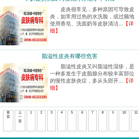
皮炎很常见，多种原因可导致皮
炎，如常用过热的水洗脸，或过频地
使用香皂、洗面奶等皮肤清洁...
【详
细】
脂溢性皮炎有哪些危害
脂溢性皮炎又叫脂溢性湿疹，是
一种多发生于皮脂腺分布较丰富部位
的慢性皮肤炎症，多从头部开...
【详
细】
首
上
1
2
3
4
5
6
7
8
9
10
11
页
一
页