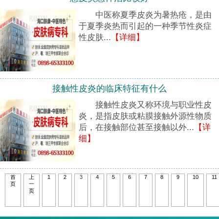
中医称夏季皮炎为暑热疮，是由
于夏季炎热而引起的一种季节性炎症
性皮肤...
【详细】
接触性皮炎的临床特征有什么
接触性皮炎又称环境与职业性皮
炎，是指皮肤或粘膜接触外源性物质
后，在接触部位甚至接触以外...
【详
细】
首
上
1
2
3
4
5
6
7
8
9
10
11
页
一
页