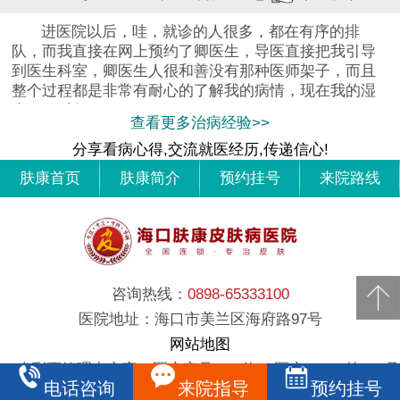
进医院以后，哇，就诊的人很多，都在有序的排
队，而我直接在网上预约了卿医生，导医直接把我引导
到医生科室，卿医生人很和善没有那种医师架子，而且
整个过程都是非常有耐心的了解我的病情，现在我的湿
疹不再反复
查看更多治病经验>>
分享看病心得,交流就医经历,传递信心!
肤康首页
肤康简介
预约挂号
来院路线
咨询热线：
0898-65333100
医院地址：海口市美兰区海府路97号
网站地图
（省彩票管理中心旁）医广审号：（海）医广[2020]第017号
电话咨询
来院指导
预约挂号