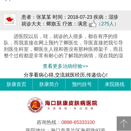
患者：张某某
时间：2018-07-23
疾病：湿疹
就诊大夫：卿旗玉
疗效：满意
（275人）
进医院以后，哇，就诊的人很多，都在有序的排
队，而我直接在网上预约了卿医生，导医直接把我引导
到医生科室，卿医生人很和善没有那种医师架子，而且
整个过程都是非常有耐心的了解我的病情，现在我的湿
疹不再反复
查看更多治病经验>>
分享看病心得,交流就医经历,传递信心!
肤康首页
肤康简介
预约挂号
来院路线
咨询热线：
0898-65333100
医院地址：海口市美兰区海府路97号