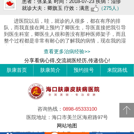
患者：张某某
时间：2018-07-23
疾病：湿疹
就诊大夫：卿旗玉
疗效：满意
（275人）
进医院以后，哇，就诊的人很多，都在有序的排
队，而我直接在网上预约了卿医生，导医直接把我引导
到医生科室，卿医生人很和善没有那种医师架子，而且
整个过程都是非常有耐心的了解我的病情，现在我的湿
疹不再反复
查看更多治病经验>>
分享看病心得,交流就医经历,传递信心!
肤康首页
肤康简介
预约挂号
来院路线
咨询热线：
0898-65333100
医院地址：海口市美兰区海府路97号
网站地图