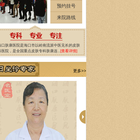
预约挂号
来院路线
海口肤康医院是海口市以岭南流派中医见长的皮肤
科医院，是全国重点皮肤专科肤康连...
[查看详情]
更多>>