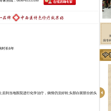
专家热线：0898-65333100
病专
病时长6年
后到当地医院进行化学治疗，病情仍没好转;头部白斑部分的头