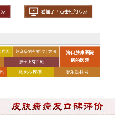
么原因
荨麻疹的有效治疗方法
海口肤康医院
病的医院
办
脖子上有白斑
吗
脓包型痤疮
廖乐勋挂号