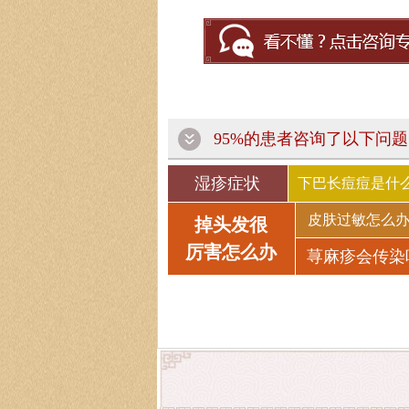
95%的患者咨询了以下问题
湿疹症状
下巴长痘痘是什
皮肤过敏怎么
掉头发很
厉害怎么办
荨麻疹会传染