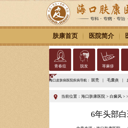
肤康首页
医院简介
青春痘
脱发
荨麻疹
斑秃
|
毛囊炎
|
海口皮肤病医院疾病导航：
当前位置：
海口肤康医院
>
白癜风
> >
6年头部白