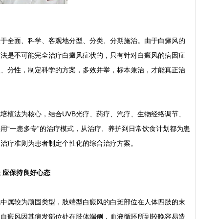
全面、科学、客观地分型、分类、分期施治。由于白癜风的
方法是不可能完全治疗白癜风症状的，只有针对白癜风的病因症
型、分性，制定科学的方案，多效并举，标本兼治，才能真正治
植法为核心，结合UVB光疗、药疗、汽疗、生物经络调节、
用“一患多专”的治疗模式，从治疗、养护到日常饮食计划都为患
”的治疗准则为患者制定个性化的综合治疗方案。
 应保持良好心态
属较为顽固类型，肢端型白癜风的白斑部位在人体四肢的末
的白癜风因其病发部位处在肢体端侧，血液循环所到较晚容易造