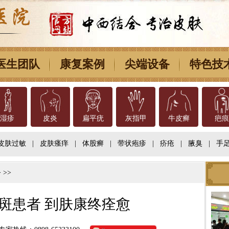
医生团队
康复案例
尖端设备
特色技
湿疹
皮炎
扁平疣
灰指甲
牛皮癣
疤痕
皮肤过敏
|
皮肤瘙痒
|
体股癣
|
带状疱疹
|
疥疮
|
腋臭
|
手
 >>
斑患者 到肤康终痊愈