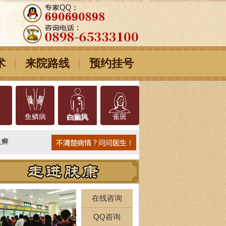
术
来院路线
预约挂号
鱼鳞病
白癜风
雀斑
足癣
在线咨询
QQ咨询